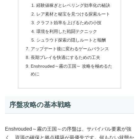
経験値稼ぎとレベリング効率化の秘訣
レア素材と秘宝を見つける探索ルート
クラフト効率を上げるための小技
環境を利用した戦闘テクニック
シュラウド探索の隠しルートと報酬
アップデート後に変わるゲームバランス
長期プレイを快適にするための工夫
Enshrouded～霧の王国～ 攻略を極めるた
めに
序盤攻略の基本戦略
Enshrouded～霧の王国～の序盤は、サバイバル要素が強
く、資源の確保と拠点構築が最優先です。何もない状態か