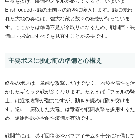
中盤を抜け、装備やスキルが整ってくると、いよいよ
Enshrouded～霧の王国～の終盤に突入します。霧に覆わ
れた大地の奥には、強大な敵と数々の秘密が待っていま
す。ここからは準備不足が命取りになるため、戦闘面・装
備面・探索面すべてを見直すことが必要です。
主要ボスに挑む前の準備と心構え
終盤のボスは、単純な攻撃力だけでなく、地形や属性を活
かしたギミック戦が多くなります。たとえば「フェルの騎
士」は近接攻撃が強力ですが、動きを読めば隙を突けま
す。逆に「腐敗した大竜」は毒霧や範囲攻撃を多用するた
め、遠距離武器や耐性装備が有効です。
戦闘前には、必ず回復薬やバフアイテムを十分に準備して