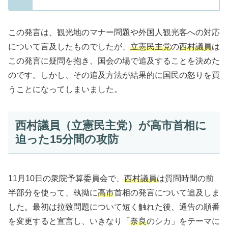
この発言は、観光地のマナー問題や外国人観光客への対応
について言及したものでしたが、
立憲民主党
の
西村議員
は
この発言に疑問を抱き、国会の場で追及することを決めた
のです。しかし、その追及方法が結果的に国民の怒りを買
うことになってしまいました。
西村議員（立憲民主党）が高市首相に
迫った15分間の攻防
11月10日の衆院予算委員会で、
西村議員
は質問時間の前
半部分を使って、執拗に
高市
首相の発言について追及しま
した。最初は拉致問題について短く触れた後、通告の順番
を変更すると宣言し、いきなり「
奈良
のシカ」をテーマに