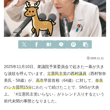
2025.11.11
2025年11月10日、衆議院予算委員会で起きた一幕が大き
な波紋を呼んでいます。
立憲民主党
の
西村議員
（西村智奈
美氏・58歳）が、
高市
早苗首相（64歳）に対して、
奈良
の
シカ質問15分
にわたって続けたことで、SNSが大炎
上。「#立憲民主党いらない」がトレンド入りするという
前代未聞の事態となりました。