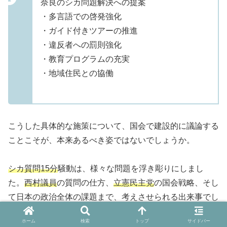
奈良のシカ問題解決への提案
・多言語での啓発強化
・ガイド付きツアーの推進
・違反者への罰則強化
・教育プログラムの充実
・地域住民との協働
こうした具体的な施策について、国会で建設的に議論する
ことこそが、本来あるべき姿ではないでしょうか。
シカ質問15分
騒動は、様々な問題を浮き彫りにしまし
た。
西村議員
の質問の仕方、
立憲民主党
の国会戦略、そし
て日本の政治全体の課題まで、考えさせられる出来事でし
た。
高市
首相の
奈良
への思いは理解できますし、観光マナ
ホーム
検索
トップ
サイドバー
ーの問題も重要です。しかし、国会という場で、しかも予