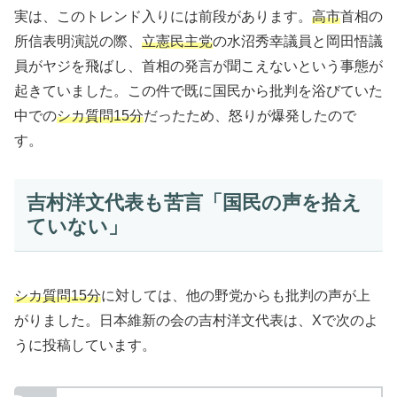
実は、このトレンド入りには前段があります。
高市
首相の
所信表明演説の際、
立憲民主党
の水沼秀幸議員と岡田悟議
員がヤジを飛ばし、首相の発言が聞こえないという事態が
起きていました。この件で既に国民から批判を浴びていた
中での
シカ質問15分
だったため、怒りが爆発したので
す。
吉村洋文代表も苦言「国民の声を拾え
ていない」
シカ質問15分
に対しては、他の野党からも批判の声が上
がりました。日本維新の会の吉村洋文代表は、Xで次のよ
うに投稿しています。