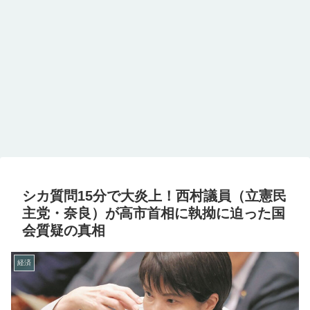
シカ質問15分で大炎上！西村議員（立憲民
主党・奈良）が高市首相に執拗に迫った国
会質疑の真相
経済