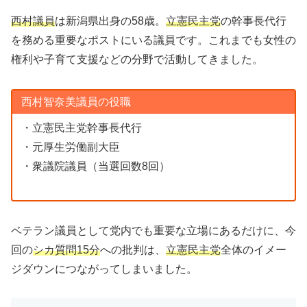
西村議員
は新潟県出身の58歳。
立憲民主党
の幹事長代行
を務める重要なポストにいる議員です。これまでも女性の
権利や子育て支援などの分野で活動してきました。
西村智奈美議員の役職
・立憲民主党幹事長代行
・元厚生労働副大臣
・衆議院議員（当選回数8回）
ベテラン議員として党内でも重要な立場にあるだけに、今
回の
シカ質問15分
への批判は、
立憲民主党
全体のイメー
ジダウンにつながってしまいました。