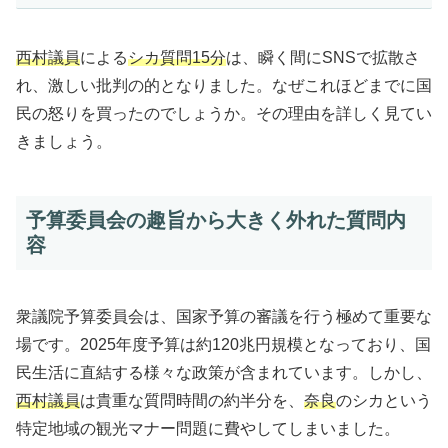
西村議員
による
シカ質問15分
は、瞬く間にSNSで拡散さ
れ、激しい批判の的となりました。なぜこれほどまでに国
民の怒りを買ったのでしょうか。その理由を詳しく見てい
きましょう。
予算委員会の趣旨から大きく外れた質問内
容
衆議院予算委員会は、国家予算の審議を行う極めて重要な
場です。2025年度予算は約120兆円規模となっており、国
民生活に直結する様々な政策が含まれています。しかし、
西村議員
は貴重な質問時間の約半分を、
奈良
のシカという
特定地域の観光マナー問題に費やしてしまいました。