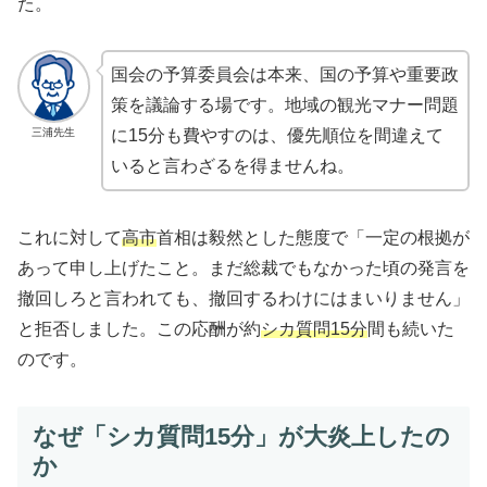
た。
国会の予算委員会は本来、国の予算や重要政
策を議論する場です。地域の観光マナー問題
三浦先生
に15分も費やすのは、優先順位を間違えて
いると言わざるを得ませんね。
これに対して
高市
首相は毅然とした態度で「一定の根拠が
あって申し上げたこと。まだ総裁でもなかった頃の発言を
撤回しろと言われても、撤回するわけにはまいりません」
と拒否しました。この応酬が約
シカ質問15分
間も続いた
のです。
なぜ「シカ質問15分」が大炎上したの
か