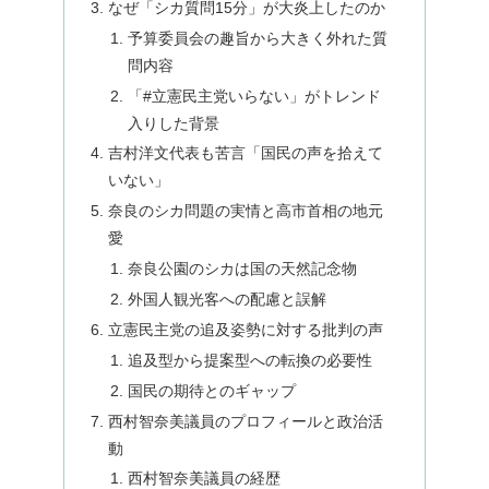
なぜ「シカ質問15分」が大炎上したのか
予算委員会の趣旨から大きく外れた質
問内容
「#立憲民主党いらない」がトレンド
入りした背景
吉村洋文代表も苦言「国民の声を拾えて
いない」
奈良のシカ問題の実情と高市首相の地元
愛
奈良公園のシカは国の天然記念物
外国人観光客への配慮と誤解
立憲民主党の追及姿勢に対する批判の声
追及型から提案型への転換の必要性
国民の期待とのギャップ
西村智奈美議員のプロフィールと政治活
動
西村智奈美議員の経歴