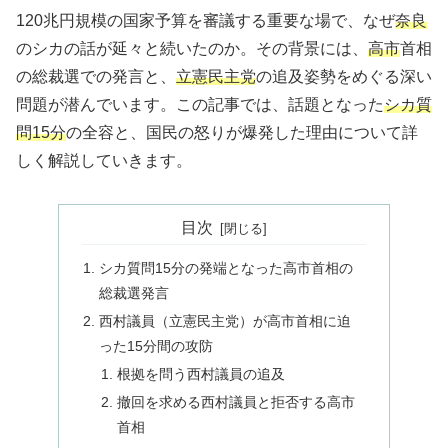
120兆円規模の国家予算を審議する重要な場で、なぜ
奈良
のシカの話が延々と続いたのか。その背景には、
高市
首相
の総裁選での発言と、
立憲民主党
の追及姿勢をめぐる深い
問題が潜んでいます。この記事では、話題となった
シカ質
問15分
の全容と、国民の怒りが爆発した理由について詳
しく解説していきます。
目次
シカ質問15分の発端となった高市首相の
総裁選発言
西村議員（立憲民主党）が高市首相に迫
った15分間の攻防
根拠を問う西村議員の追及
撤回を求める西村議員と拒否する高市
首相